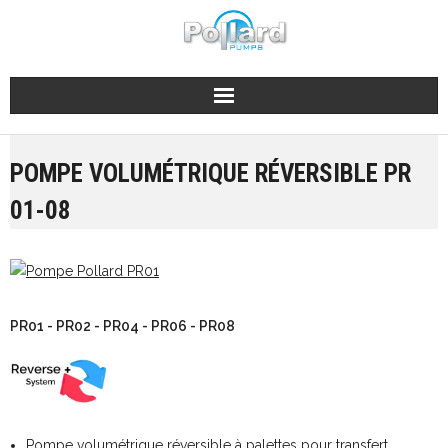
Skip
to
content
POMPE VOLUMÉTRIQUE RÉVERSIBLE PR
01-08
PR01 - PR02 - PR04 - PR06 - PR08
Pompe volumétrique réversible à palettes pour transfert