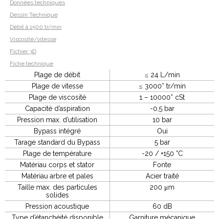
Données techniques
Dessin Technique
Débit à 1500 tr/min
Viscosité/vitesse
Fichier 3D
Fiche technique
Plage de débit
≤ 24 L/min
Plage de vitesse
≤ 3000* tr/min
Plage de viscosité
1 – 10000* cSt
Capacité d’aspiration
-0,5 bar
Pression max. d’utilisation
10 bar
Bypass intégré
Oui
Tarage standard du Bypass
5 bar
Plage de température
-20 / +150 °C
Matériau corps et stator
Fonte
Matériau arbre et pales
Acier traité
Taille max. des particules
200 μm
solides
Pression acoustique
60 dB
Type d’étanchéité disponible
Garniture mécanique